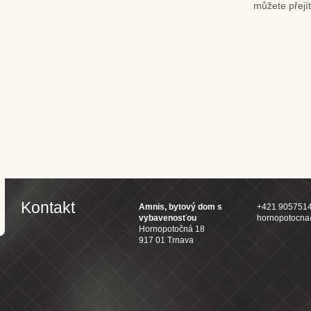
můžete přejí
Kontakt
Amnis, bytový dom s
+421 905751
vybavenosťou
hornopotocn
Hornopotočná 18
917 01 Trnava