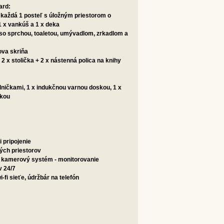
ard:
, každá 1 posteľ s úložným priestorom o
 x vankúš a 1 x deka
 so sprchou, toaletou, umývadlom, zrkadlom a
ova skriňa
+ 2 x stolička + 2 x nástenná polica na knihy
adničkami, 1 x indukčnou varnou doskou, 1 x
čkou
fi pripojenie
ých priestorov
 kamerový systém - monitorovanie
v 24/7
i-fi sieťe, údržbár na telefón