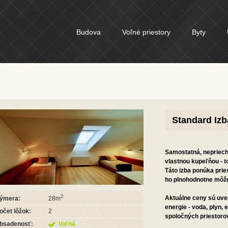
Budova
Voľné priestory
Byty
Standard Izb
Samostatná, nepriech
vlastnou kupeľňou - t
Táto izba ponúka pries
ho plnohodnotne môže 
2
Aktuálne ceny sú uve
ýmera:
28m
energie - voda, plyn, e
očet lôžok:
2
spoločných priestoro
bsadenosť:
Voľná