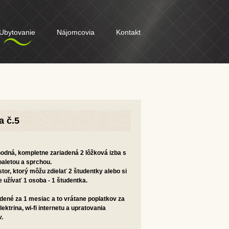
Ubytovanie
Nájomcovia
Kontakt
a č.5
odná, kompletne zariadená 2 lôžková izba s
oaletou a sprchou.
tor, ktorý môžu zdielať 2 študentky alebo si
užívať 1 osoba - 1 študentka.
dené za 1 mesiac a to vrátane poplatkov za
lektrina, wi-fi internetu a upratovania
v.