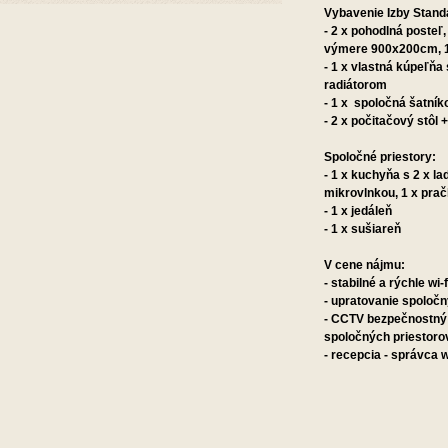
Vybavenie Izby Stand
- 2 x pohodlná posteľ
výmere 900x200cm, 1
- 1 x vlastná kúpeľňa
radiátorom
- 1 x spoločná šatník
- 2 x počitačový stôl 
Spoločné priestory:
- 1 x kuchyňa s 2 x l
mikrovlnkou, 1 x pra
- 1 x jedáleň
- 1 x sušiareň
V cene nájmu:
- stabilné a rýchle wi-
- upratovanie spoločn
- CCTV bezpečnostný
spoločných priestoro
- recepcia - správca w