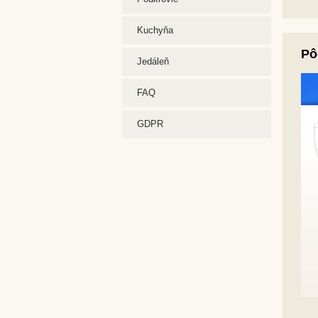
Kuchyňa
Pô
Jedáleň
FAQ
GDPR